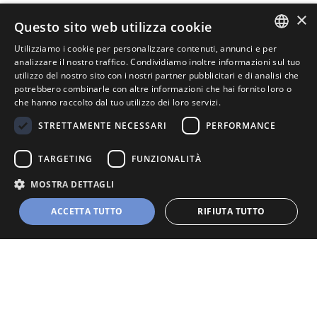
×
Questo sito web utilizza cookie
Utilizziamo i cookie per personalizzare contenuti, annunci e per
ITALIAN
analizzare il nostro traffico. Condividiamo inoltre informazioni sul tuo
utilizzo del nostro sito con i nostri partner pubblicitari e di analisi che
ENGLISH
potrebbero combinarle con altre informazioni che hai fornito loro o
che hanno raccolto dal tuo utilizzo dei loro servizi.
STRETTAMENTE NECESSARI
PERFORMANCE
TARGETING
FUNZIONALITÀ
La divisione di DSMG che da sempre gestisce il più
MOSTRA DETTAGLI
importante sistema informativo della Sanità italiana.
ACCETTA TUTTO
RIFIUTA TUTTO
Powered by
Webison